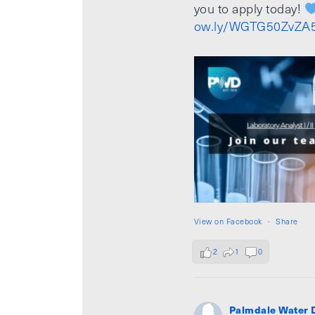
you to apply today!
ow.ly/WGTG50ZvZA
View on Facebook
·
Share
2
1
0
Palmdale Water D