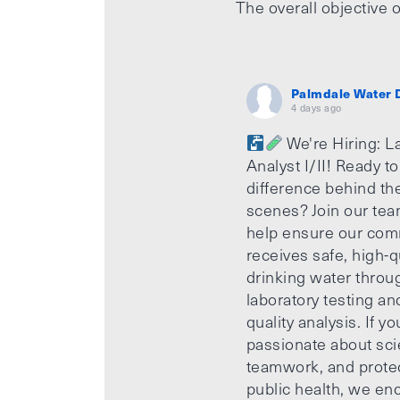
The overall objective o
Palmdale Water D
4 days ago
We're Hiring: L
Analyst I/II! Ready t
difference behind th
scenes? Join our te
help ensure our com
receives safe, high-q
drinking water throu
laboratory testing an
quality analysis. If yo
passionate about sci
teamwork, and prote
public health, we e