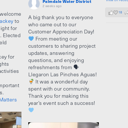
Palmdale Water District
2 weeks ago
18
 welcome
A big thank you to everyone
ackey
to
who came out to our
ight for
Customer Appreciation Day!
e. Elected
From meeting our
ield
customers to sharing project
updates, answering
ey for
questions, and enjoying
ghts
refreshments from 🗣
ctivities
Llegaron Las Pinches Aguas!
It was a wonderful day
mportant
spent with our community.
s.
Thank you for making this
Matters
year’s event such a success!