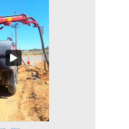
book
·
Share