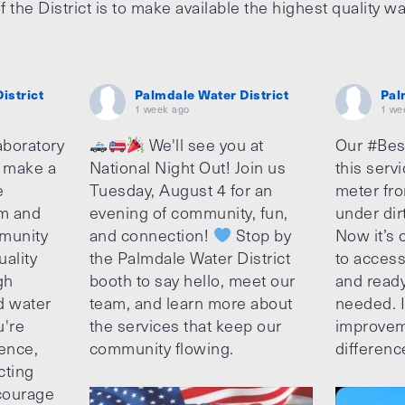
f the District is to make available the highest quality wa
istrict
Palmdale Water District
Pal
1 week ago
1 we
aboratory
We'll see you at
Our #Bes
o make a
National Night Out! Join us
this serv
e
Tuesday, August 4 for an
meter fro
am and
evening of community, fun,
under dir
munity
and connection!
Stop by
Now it’s c
uality
the Palmdale Water District
to access
gh
booth to say hello, meet our
and ready
d water
team, and learn more about
needed. It
u're
the services that keep our
improvem
ence,
community flowing.
differenc
cting
ncourage