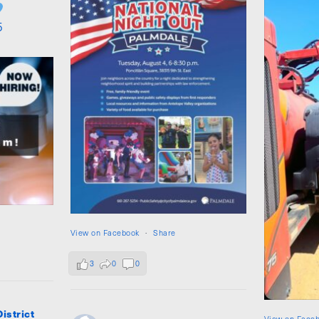
5
View on Facebook
·
Share
3
0
0
istrict
View on Face