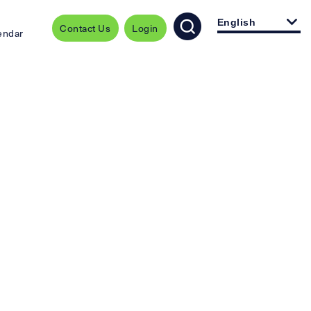
English
Contact Us
Login
endar