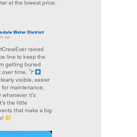
ter at the lowest price.
mdale Water District
ek ago
tCrewEver raised
ice line to keep the
m getting buried
t over time.
learly visible, easier
 for maintenance,
 whenever it’s
’s the little
ents that make a big
e!