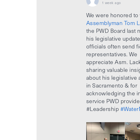
1 week ago
We were honored to
Assemblyman Tom L
the PWD Board last n
his legislative updat
officials often send f
representatives. We
appreciate Asm. Lack
sharing valuable insi
about his legislative a
in Sacramento & for
acknowledging the i
service PWD provide
#Leadership
#Water